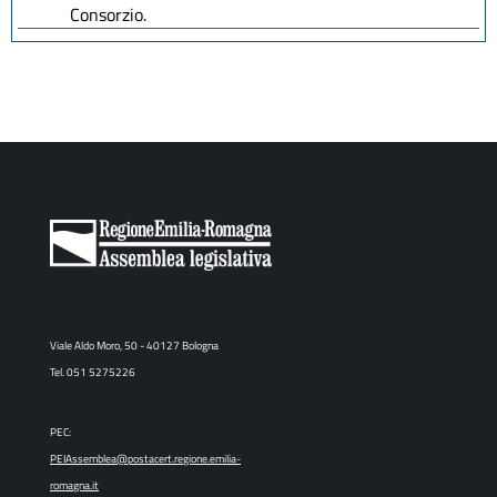
Consorzio.
Viale Aldo Moro, 50 - 40127 Bologna
Tel. 051 5275226
PEC:
PEIAssemblea@postacert.regione.emilia-
romagna.it