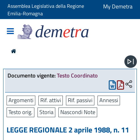
Assemblea Legislativa della Regione
My Demetra
Emilia-Romagna
dem
e
t
r
a
Documento vigente:
Testo Coordinato
Argomenti
Rif. attivi
Rif. passivi
Annessi
Testo orig.
Storia
Nascondi Note
LEGGE REGIONALE 2 aprile 1988, n. 11