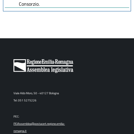
Consorzio.
Viale Aldo Moro, 50 - 40127 Bologna
Tel. 051 5275226
PEC:
PEIAssemblea@postacert.regione.emilia-
romagna.it