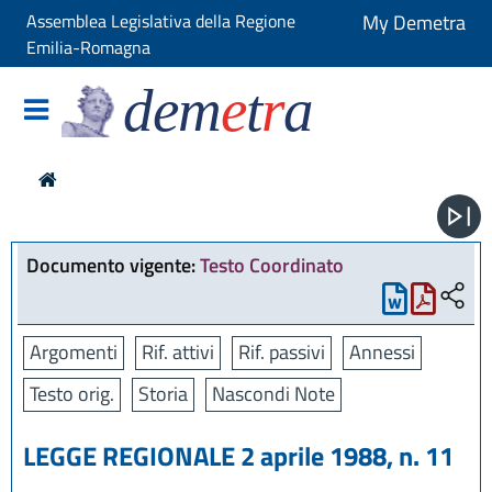
Assemblea Legislativa della Regione
My Demetra
Emilia-Romagna
dem
e
t
r
a
Documento vigente:
Testo Coordinato
Argomenti
Rif. attivi
Rif. passivi
Annessi
Testo orig.
Storia
Nascondi Note
LEGGE REGIONALE 2 aprile 1988, n. 11