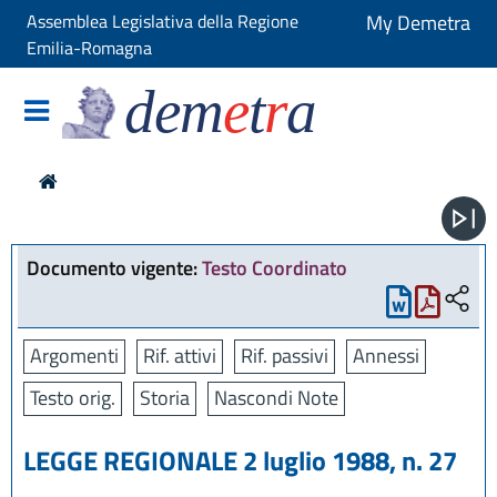
Assemblea Legislativa della Regione
My Demetra
Emilia-Romagna
dem
e
t
r
a
Documento vigente:
Testo Coordinato
Argomenti
Rif. attivi
Rif. passivi
Annessi
Testo orig.
Storia
Nascondi Note
LEGGE REGIONALE 2 luglio 1988, n. 27