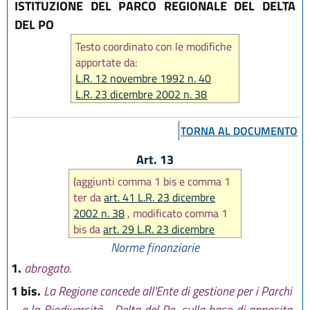
ISTITUZIONE DEL PARCO REGIONALE DEL DELTA
DEL PO
Testo coordinato con le modifiche
apportate da:
L.R. 12 novembre 1992 n. 40
L.R. 23 dicembre 2002 n. 38
L.R. 17 febbraio 2005 n. 6
L.R. 23 dicembre 2011 n. 24
TORNA AL DOCUMENTO
L.R. 27 dicembre 2017 n. 25
Art. 13
(aggiunti comma 1 bis e comma 1
ter da
art. 41 L.R. 23 dicembre
2002 n. 38
, modificato comma 1
bis da
art. 29 L.R. 23 dicembre
2011 n. 24
, abrogato comma 1 da
Norme finanziarie
art. 38 L.R. 23 dicembre 2011 n.
1.
abrogato.
24
, poi modificato comma 1 bis da
1 bis.
La Regione concede all'Ente di gestione per i Parchi
art. 36 L.R. 27 dicembre 2017 n.
e la Biodiversità - Delta del Po, sulla base di apposita
25
)