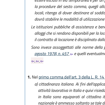
essere esclusi in via temporanea e per un 
la procedure del sesto comma, quegli allo
locali, ritenga di dover destinare al soddi
dovrà stabilire le modalità di utilizzazion
Le istituzioni pubbliche di assistenza e benef
alloggi che si rendono disponibili per la lo
il contratto di locazione è disciplinato dall
Sono invece assoggettati alle norme della p
agosto 1978, n. 457
e quelli eventualmen
1.
Nel
primo comma dell'art. 3 della L. R. 1
a)
cittadinanza italiana. Ai fini dell'appli
attività lavorativa in Italia e quivi risie
in Italia sono equiparati al cittadino i
nazionale è ammesso soltanto se tale dirit