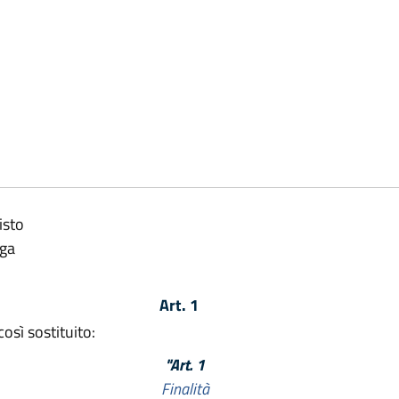
isto
lga
Art. 1
così sostituito:
"Art. 1
Finalità