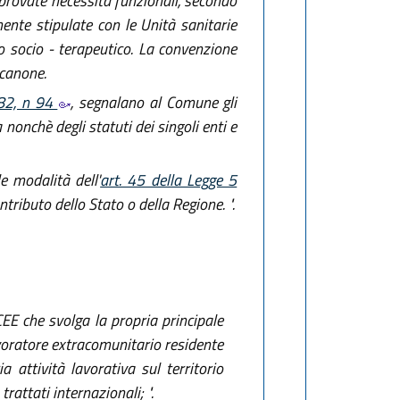
mprovate necessità funzionali, secondo
ente stipulate con le Unità sanitarie
to socio - terapeutico. La convenzione
 canone.
982, n 94
, segnalano al Comune gli
 nonchè degli statuti dei singoli enti e
e modalità dell'
art. 45 della Legge 5
tributo dello Stato o della Regione. ".
CEE che svolga la propria principale
lavoratore extracomunitario residente
a attività lavorativa sul territorio
rattati internazionali; ".