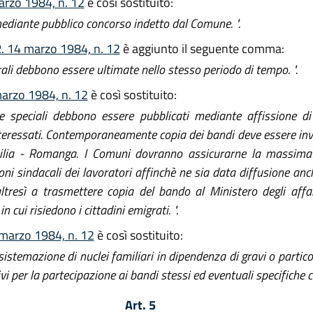
marzo 1984, n. 12
è così sostituito:
mediante pubblico concorso indetto dal Comune. ".
R. 14 marzo 1984, n. 12
è aggiunto il seguente comma:
rali debbono essere ultimate nello stesso periodo di tempo. ".
marzo 1984, n. 12
è così sostituito:
i e speciali debbono essere pubblicati mediante affissione d
nteressati. Contemporaneamente copia dei bandi deve essere inv
Emilia - Romanga. I Comuni dovranno assicurarne la massima
oni sindacali dei lavoratori affinchè ne sia data diffusione anche
tresì a trasmettere copia del bando al Ministero degli affa
 cui risiedono i cittadini emigrati. ".
 marzo 1984, n. 12
è così sostituito:
a sistemazione di nuclei familiari in dipendenza di gravi o part
ivi per la partecipazione ai bandi stessi ed eventuali specifiche c
Art. 5