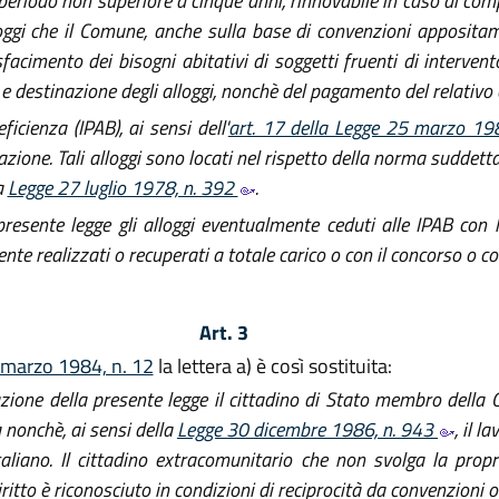
periodo non superiore a cinque anni, rinnovabile in caso di co
ggi che il Comune, anche sulla base di convenzioni appositam
sfacimento dei bisogni abitativi di soggetti fruenti di interven
e e destinazione degli alloggi, nonchè del pagamento del relativo
icienza (IPAB), ai sensi dell'
art. 17 della Legge 25 marzo 1
cazione. Tali alloggi sono locati nel rispetto della norma suddetta
a
Legge 27 luglio 1978, n. 392
.
resente legge gli alloggi eventualmente ceduti alle IPAB con l
te realizzati o recuperati a totale carico o con il concorso o con
Art. 3
4 marzo 1984, n. 12
la lettera a) è così sostituita:
cazione della presente legge il cittadino di Stato membro della 
da nonchè, ai sensi della
Legge 30 dicembre 1986, n. 943
, il 
taliano. Il cittadino extracomunitario che non svolga la propri
to è riconosciuto in condizioni di reciprocità da convenzioni o t