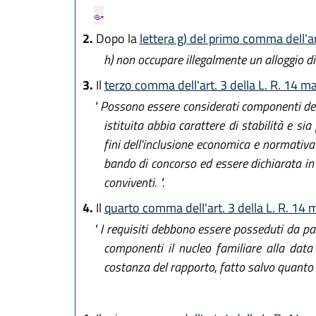
2.
Dopo la
lettera g) del primo comma dell'ar
h)
non occupare illegalmente un alloggio di e
3.
Il
terzo comma dell'art. 3 della L. R. 14 m
" Possono essere considerati componenti del 
istituita abbia carattere di stabilità e si
fini dell'inclusione economica e normativa
bando di concorso ed essere dichiarata in 
conviventi. ".
4.
Il
quarto comma dell'art. 3 della L. R. 14 
" I requisiti debbono essere posseduti da parte
componenti il nucleo familiare alla da
costanza del rapporto, fatto salvo quanto pre