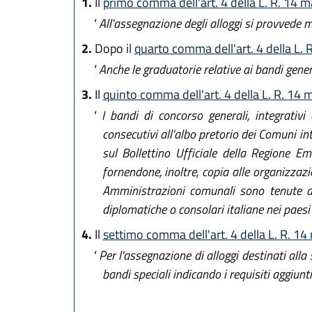
1.
Il
primo comma dell'art. 4 della L. R. 14 
" All'assegnazione degli alloggi si provvede 
2.
Dopo il
quarto comma dell'art. 4 della L. 
" Anche le graduatorie relative ai bandi gene
3.
Il
quinto comma dell'art. 4 della L. R. 14 
" I bandi di concorso generali, integrativ
consecutivi all'albo pretorio dei Comuni i
sul Bollettino Ufficiale della Regione 
fornendone, inoltre, copia alle organizzazi
Amministrazioni comunali sono tenute al
diplomatiche o consolari italiane nei paesi in
4.
Il
settimo comma dell'art. 4 della L. R. 14
" Per l'assegnazione di alloggi destinati all
bandi speciali indicando i requisiti aggiunt