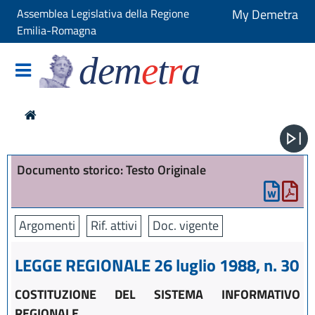
Assemblea Legislativa della Regione
My Demetra
Emilia-Romagna
dem
e
t
r
a
Documento storico: Testo Originale
Argomenti
Rif. attivi
Doc. vigente
LEGGE REGIONALE 26 luglio 1988, n. 30
COSTITUZIONE DEL SISTEMA INFORMATIVO
REGIONALE