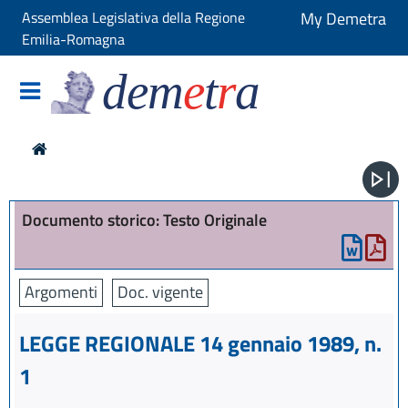
Assemblea Legislativa della Regione
My Demetra
Emilia-Romagna
dem
e
t
r
a
Documento storico: Testo Originale
Argomenti
Doc. vigente
LEGGE REGIONALE 14 gennaio 1989, n.
1