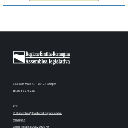
Viale Aldo Moro, 50 - 40127 Bologna
Tel. 051 5275226
PEC:
PEIAssemblea@postacert.regione.emilia-
romagna.it
Codice Fiscale: 80062590379