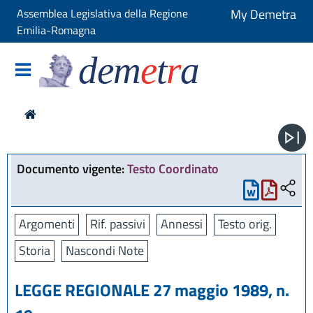
Assemblea Legislativa della Regione
My Demetra
Emilia-Romagna
dem
e
t
r
a
Documento vigente:
Testo Coordinato
Argomenti
Rif. passivi
Annessi
Testo orig.
Storia
Nascondi Note
LEGGE REGIONALE 27 maggio 1989, n.