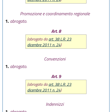
Promozione e coordinamento regionale
1.
abrogato.
Art. 8
(abrogato da
art. 38 L.R. 23
dicembre 2011 n. 24
)
Convenzioni
1.
abrogato.
Art. 9
(abrogato da
art. 38 L.R. 23
dicembre 2011 n. 24
)
Indennizzi
1.
abrogato.