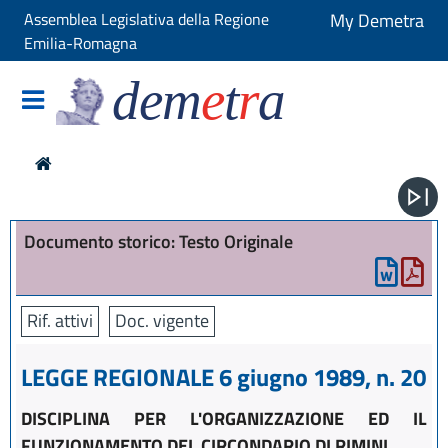
Assemblea Legislativa della Regione
My Demetra
Emilia-Romagna
dem
e
t
r
a
Documento storico: Testo Originale
Rif. attivi
Doc. vigente
LEGGE REGIONALE 6 giugno 1989, n. 20
DISCIPLINA PER L'ORGANIZZAZIONE ED IL
FUNZIONAMENTO DEL CIRCONDARIO DI RIMINI