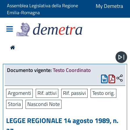
Assemblea Legislativa della Regione
My Demetra
Emilia-Romagna
dem
e
t
r
a
Documento vigente:
Testo Coordinato
Argomenti
Rif. attivi
Rif. passivi
Testo orig.
Storia
Nascondi Note
LEGGE REGIONALE 14 agosto 1989, n.