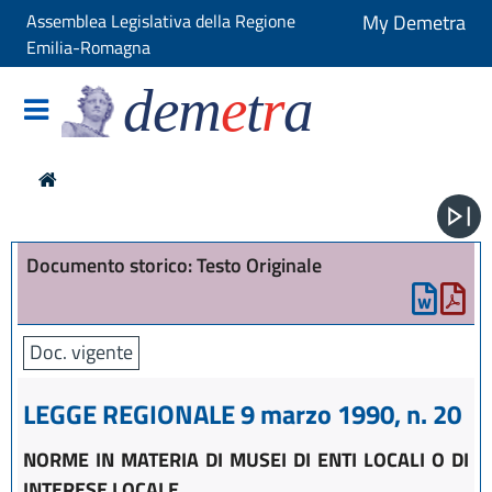
Assemblea Legislativa della Regione
My Demetra
Emilia-Romagna
dem
e
t
r
a
Documento storico: Testo Originale
Doc. vigente
LEGGE REGIONALE 9 marzo 1990, n. 20
NORME IN MATERIA DI MUSEI DI ENTI LOCALI O DI
INTERESE LOCALE