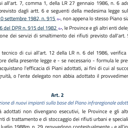
cui all'art. 7, comma 1, della LR 27 gennaio 1986, n. 6 ad
 previsto dagli artt. 6 e seguenti della medesima legge su
 10 settembre 1982, n. 915
, non appena lo stesso Piano si
. 6 del DPR n. 915 del 1982
, le Province e gli altri enti d
ne dei servizi di smaltimento dei rifiuti previsto dall'art
ecnico di cui all'art. 12 della LR n. 6 del 1986, verifica 
gore della presente legge e - se necessario - formula le pr
acquistano l'efficacia di Piani adottati, ai fini di cui al su
ngruità, o l'ente delegato non abbia adottato il provved
Art. 2
ione di nuovi impianti sulla base del Piano infraregionale adot
 adottati non divengano esecutivi, le Province e gli altr
 di trattamento e di stoccaggio dei rifiuti urbani e speciali, 
26 luglio 1988m, n. 29, provvedono contestualmente - e all