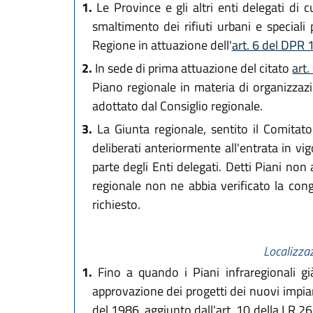
1.
Le Province e gli altri enti delegati di 
smaltimento dei rifiuti urbani e speciali
Regione in attuazione dell'
art. 6 del DPR
2.
In sede di prima attuazione del citato
art
Piano regionale in materia di organizzazio
adottato dal Consiglio regionale.
3.
La Giunta regionale, sentito il Comitato t
deliberati anteriormente all'entrata in vi
parte degli Enti delegati. Detti Piani non 
regionale non ne abbia verificato la co
richiesto.
Localizzaz
1.
Fino a quando i Piani infraregionali già
approvazione dei progetti dei nuovi impianti
del 1986, aggiunto dall'art. 10 della LR 