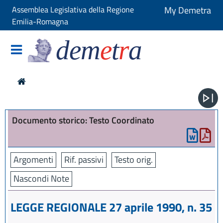
Assemblea Legislativa della Regione
My Demetra
Emilia-Romagna
dem
e
t
r
a
Documento storico: Testo Coordinato
Argomenti
Rif. passivi
Testo orig.
Nascondi Note
LEGGE REGIONALE 27 aprile 1990, n. 35