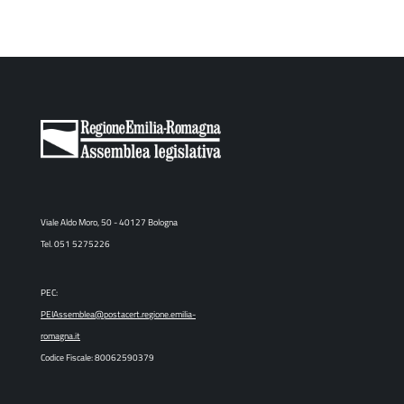
Viale Aldo Moro, 50 - 40127 Bologna
Tel. 051 5275226
PEC:
PEIAssemblea@postacert.regione.emilia-
romagna.it
Codice Fiscale: 80062590379