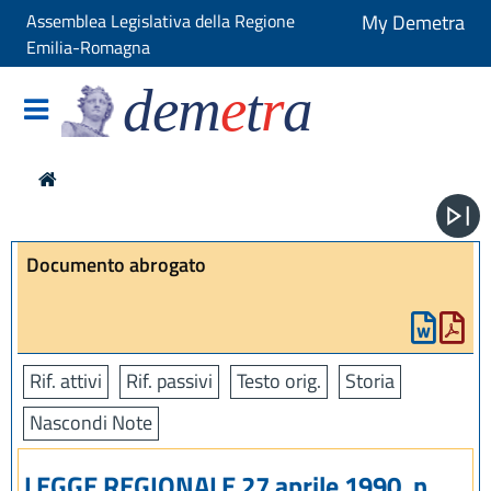
Assemblea Legislativa della Regione
My Demetra
Emilia-Romagna
dem
e
t
r
a
Documento abrogato
Rif. attivi
Rif. passivi
Testo orig.
Storia
Nascondi Note
LEGGE REGIONALE 27 aprile 1990, n.