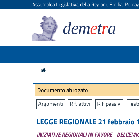
Assemblea Legislativa della Regione Emilia-Roma
dem
e
t
r
a
Documento abrogato
Argomenti
Rif. attivi
Rif. passivi
Test
LEGGE REGIONALE 21 febbraio 1
INIZIATIVE REGIONALI IN FAVORE
DELL'EMI