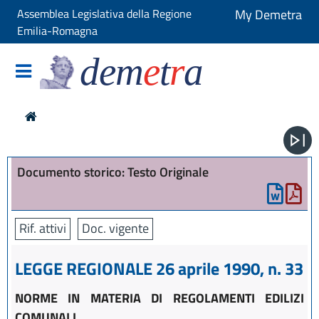
Assemblea Legislativa della Regione
My Demetra
Emilia-Romagna
dem
e
t
r
a
Documento storico: Testo Originale
Rif. attivi
Doc. vigente
LEGGE REGIONALE 26 aprile 1990, n. 33
NORME IN MATERIA DI REGOLAMENTI EDILIZI
COMUNALI