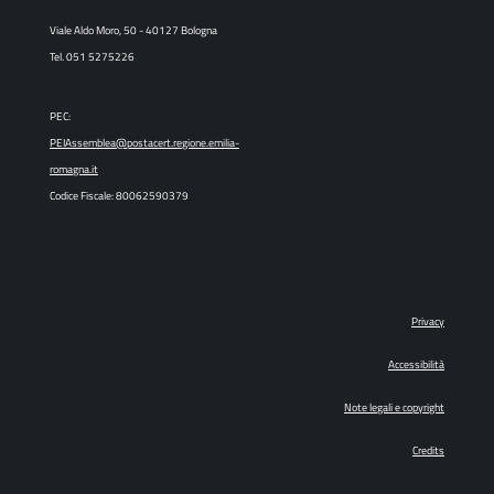
Viale Aldo Moro, 50 - 40127 Bologna
Tel. 051 5275226
PEC:
PEIAssemblea@postacert.regione.emilia-
romagna.it
Codice Fiscale: 80062590379
Privacy
Accessibilità
Note legali e copyright
Credits