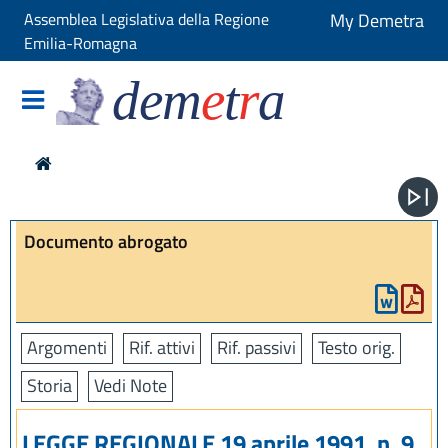
Assemblea Legislativa della Regione
My Demetra
Emilia-Romagna
dem
e
t
r
a
Documento abrogato
Argomenti
Rif. attivi
Rif. passivi
Testo orig.
Storia
Vedi Note
LEGGE REGIONALE 19 aprile 1991, n. 9