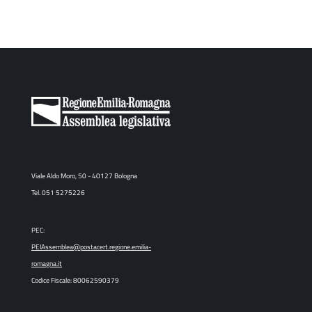
Viale Aldo Moro, 50 - 40127 Bologna
Tel. 051 5275226
PEC:
PEIAssemblea@postacert.regione.emilia-
romagna.it
Codice Fiscale: 80062590379