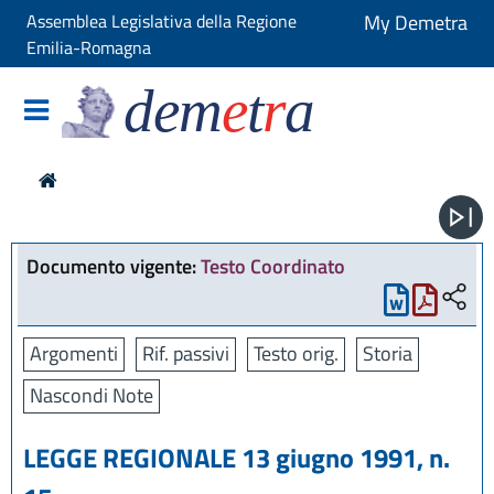
Assemblea Legislativa della Regione
My Demetra
Emilia-Romagna
dem
e
t
r
a
Documento vigente:
Testo Coordinato
Argomenti
Rif. passivi
Testo orig.
Storia
Nascondi Note
LEGGE REGIONALE 13 giugno 1991, n.