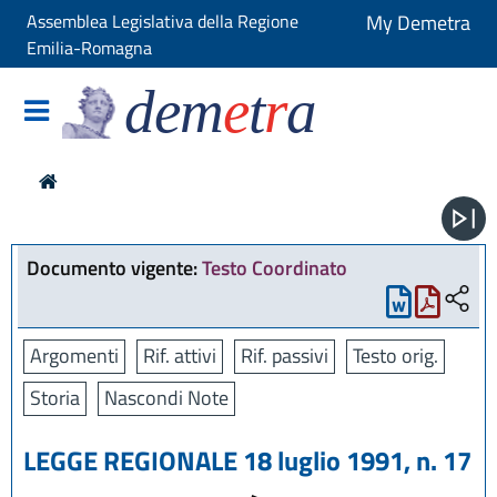
Assemblea Legislativa della Regione
My Demetra
Emilia-Romagna
dem
e
t
r
a
Documento vigente:
Testo Coordinato
Argomenti
Rif. attivi
Rif. passivi
Testo orig.
Storia
Nascondi Note
LEGGE REGIONALE 18 luglio 1991, n. 17