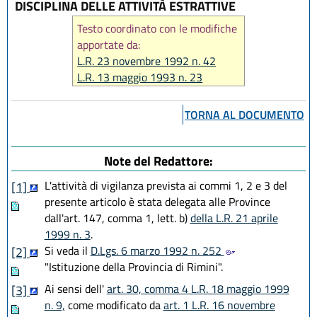
DISCIPLINA DELLE ATTIVITÀ ESTRATTIVE
Testo coordinato con le modifiche
apportate da:
L.R. 23 novembre 1992 n. 42
L.R. 13 maggio 1993 n. 23
L.R. 20 dicembre 1993 n. 45
L.R. 30 gennaio 1995 n. 6
TORNA AL DOCUMENTO
L.R. 21 aprile 1999 n. 3
L.R. 13 novembre 2001 n. 38
L.R. 14 aprile 2004 n. 7
Note del Redattore:
L.R. 26 luglio 2011 n. 10
L'attività di vigilanza prevista ai commi 1, 2 e 3 del
[1]
L.R. 30 maggio 2016, n. 9
presente articolo è stata delegata alle Province
L.R. 30 luglio 2019, n. 13
dall'art. 147, comma 1, lett. b)
della L.R. 21 aprile
L.R. 10 dicembre 2019, n. 29
1999 n. 3
.
L.R. 29 dicembre 2025, n. 11
Si veda il
D.Lgs. 6 marzo 1992 n. 252
[2]
"Istituzione della Provincia di Rimini".
Ai sensi dell'
art. 30, comma 4 L.R. 18 maggio 1999
[3]
n. 9,
come modificato da
art. 1 L.R. 16 novembre