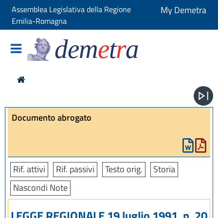
Assemblea Legislativa della Regione
My Demetra
Emilia-Romagna
dem
e
t
r
a
Documento abrogato
Rif. attivi
Rif. passivi
Testo orig.
Storia
Nascondi Note
LEGGE REGIONALE 19 luglio 1991, n. 20