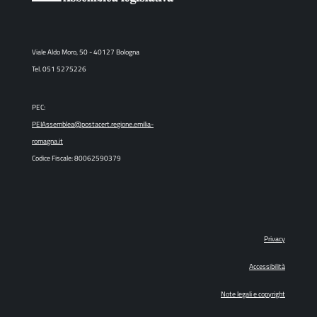
Viale Aldo Moro, 50 - 40127 Bologna
Tel. 051 5275226
PEC:
PEIAssemblea@postacert.regione.emilia-
romagna.it
Codice Fiscale: 80062590379
Privacy
Accessibilità
Note legali e copyright