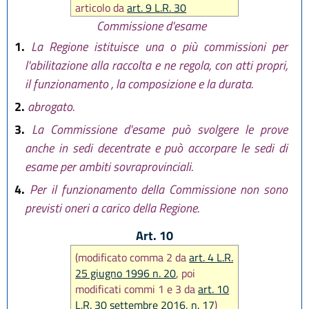
articolo da
art. 9 L.R. 30
settembre 2016, n. 17
;
Commissione d'esame
modificato comma 1 e abrogato
1.
La Regione istituisce una o più commissioni per
comma 2 da
art. 26 L.R. 28 luglio
l'abilitazione alla raccolta e ne regola, con atti propri,
2026, n. 9
)
il funzionamento , la composizione e la durata.
2.
abrogato.
3.
La Commissione d'esame può svolgere le prove
anche in sedi decentrate e può accorpare le sedi di
esame per ambiti sovraprovinciali.
4.
Per il funzionamento della Commissione non sono
previsti oneri a carico della Regione.
Art. 10
(modificato comma 2 da
art. 4 L.R.
25 giugno 1996 n. 20
, poi
modificati commi 1 e 3 da
art. 10
L.R. 30 settembre 2016, n. 17
)