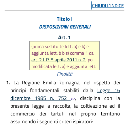
CHIUDI L'INDICE
Titolo I
DISPOSIZIONI GENERALI
Art. 1
(prima sostituite lett. a) e b) e
aggiunta lett. b bis) comma 1 da
art. 2 L.R. 5 aprile 2011 n. 2
, poi
modificata lett. a) e aggiunta lett.
b ter) da
art. 1 L.R. 30 settembre
Finalità
2016, n. 17
)
1.
La Regione Emilia-Romagna, nel rispetto dei
principi fondamentali stabiliti dalla
Legge 16
dicembre 1985 n. 752
, disciplina con la
presente legge la raccolta, la coltivazione ed il
commercio dei tartufi nel proprio territorio
assumendo i seguenti criteri ispiratori: