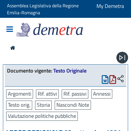
Assemblea Legislativa della Regione
My Demetra
Emilia-Romagna
dem
e
t
r
a
Documento vigente:
Testo Originale
Argomenti
Rif. attivi
Rif. passivi
Annessi
Testo orig.
Storia
Nascondi Note
Valutazione politiche pubbliche