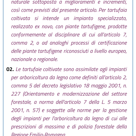
naturale sottoposta a miglioramenti e incrementi,
4 L.R. 5 aprile 2011 n. 2
, poi
così come previsti dal presente articolo. Per tartufaia
modificati commi 01, 2, 3 bis e 3
coltivata si intende un impianto specializzato,
ter, sostituito comma 1 e
abrogato comma 3 da
art. 3 L.R.
realizzato ex novo, con piante tartufigene, prodotte
30 settembre 2016, n. 17
)
conformemente al disciplinare di cui all'articolo 7,
comma 2, o ad analoghi processi di certificazione
delle piante tartufigene riconosciuti a livello europeo,
nazionale o regionale.
02.
Le tartufaie coltivate sono assimilate agli impianti
per arboricoltura da legno come definiti all'articolo 2,
comma 5 del decreto legislativo 18 maggio 2001, n.
227 (Orientamento e modernizzazione del settore
forestale, a norma dell'articolo 7 della L. 5 marzo
2001, n. 57) e soggette alle norme per la gestione
degli impianti per l'arboricoltura da legno di cui alle
prescrizioni di massima e di polizia forestale della
Regione Emilia-Romagna.