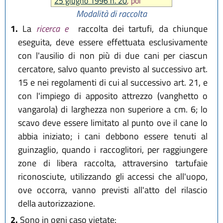
25 giugno 1996 n. 20
, poi
sostituita lett. c) del comma 2 da
Modalità di raccolta
art. 12 L.R. 30 settembre 2016, n.
1.
La
ricerca e
raccolta dei tartufi, da chiunque
17
)
eseguita, deve essere effettuata esclusivamente
con l'ausilio di non più di due cani per ciascun
cercatore, salvo quanto previsto al successivo art.
15 e nei regolamenti di cui al successivo art. 21, e
con l'impiego di apposito attrezzo (vanghetto o
vangarola) di larghezza non superiore a cm. 6; lo
scavo deve essere limitato al punto ove il cane lo
abbia iniziato; i cani debbono essere tenuti al
guinzaglio, quando i raccoglitori, per raggiungere
zone di libera raccolta, attraversino tartufaie
riconosciute, utilizzando gli accessi che all'uopo,
ove occorra, vanno previsti all'atto del rilascio
della autorizzazione.
2.
Sono in ogni caso vietate: