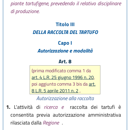
piante tartufigene, prevedendo il relativo disciplinare
di produzione.
Titolo III
DELLA RACCOLTA DEL TARTUFO
Capo I
Autorizzazione e modalità
Art. 8
(prima modificato comma 1 da
art. 4 L.R. 25 giugno 1996 n. 20
,
poi aggiunto comma 3 bis da
art.
8 L.R. 5 aprile 2011 n. 2
,
modificati commi 1 e 2 da
art. 4
Autorizzazione alla raccolta
L.R. 5 aprile 2011 n. 2
, poi
1.
L'attività di
ricerca e
raccolta dei tartufi è
modificati commi 1, 2, 3 bis e 5
consentita previa autorizzazione amministrativa
da
art. 8 L.R. 30 settembre 2016,
rilasciata dalla
Regione
.
n. 17
)