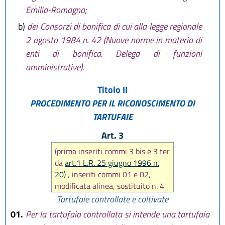
Emilia-Romagna;
b)
dei Consorzi di bonifica di cui alla legge regionale
2 agosto 1984 n. 42 (Nuove norme in materia di
enti di bonifica. Delega di funzioni
amministrative).
Titolo II
PROCEDIMENTO PER IL RICONOSCIMENTO DI
TARTUFAIE
Art. 3
(prima inseriti commi 3 bis e 3 ter
da
art.1 L.R. 25 giugno 1996 n.
20)
, inseriti commi 01 e 02,
modificata alinea, sostituito n. 4
lett. a), modificato n. 3 lett. b),
Tartufaie controllate e coltivate
aggiunto comma 2 bis, modificato
01.
Per la tartufaia controllata si intende una tartufaia
comma 3 bis) del comma 2 da
art.