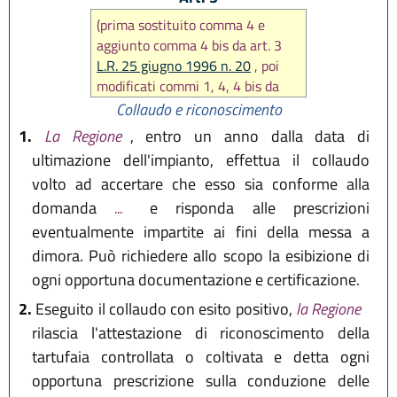
(prima sostituito comma 4 e
aggiunto comma 4 bis da art. 3
L.R. 25 giugno 1996 n. 20
, poi
modificati commi 1, 4, 4 bis da
art. 6 L.R. 5 aprile 2011 n. 2
,
Collaudo e riconoscimento
modificati commi 1, 2, 3 da
art. 4
1.
La Regione
, entro un anno dalla data di
L.R. 5 aprile 2011 n. 2
, poi
ultimazione dell'impianto, effettua il collaudo
modificati commi 1, 2, 3 e 4 bis
volto ad accertare che esso sia conforme alla
da
art. 5 L.R. 30 settembre 2016,
domanda
...
e risponda alle prescrizioni
n. 17
)
eventualmente impartite ai fini della messa a
dimora. Può richiedere allo scopo la esibizione di
ogni opportuna documentazione e certificazione.
2.
Eseguito il collaudo con esito positivo,
la Regione
rilascia l'attestazione di riconoscimento della
tartufaia controllata o coltivata e detta ogni
opportuna prescrizione sulla conduzione delle