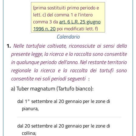
(prima sostituiti primo periodo e
lett. c) del comma 1 e l'intero
comma 3 da
art. 6 L.R. 25 giugno
1996 n. 20
poi modificati lett. f)
del comma 1 e il comma 4 da
art.
Calendario
9 L.R. 5 aprile 2011 n. 2
,
1.
Nelle tartufaie coltivate, riconosciute ai sensi della
modificato comma 3 da
art. 4 L.R.
presente legge, la ricerca e la raccolta sono consentite
5 aprile 2011 n. 2
, poi aggiunta
in qualunque periodo dell'anno. Nel restante territorio
lett. h) al comma 2 e sostituiti
regionale la ricerca e la raccolta dei tartufi sono
commi 3 e 4 da
art. 13 L.R. 30
settembre 2016, n. 17
)
consentite nei soli periodi seguenti
:
a)
Tuber magnatum (Tartufo bianco):
dal 1° settembre al 20 gennaio per le zone di
pianura,
dal 20 settembre al 20 gennaio per le zone di
collina;