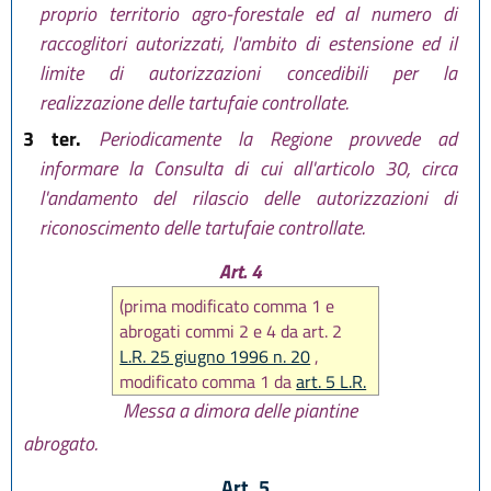
proprio territorio agro-forestale ed al numero di
raccoglitori autorizzati, l'ambito di estensione ed il
limite di autorizzazioni concedibili per la
realizzazione delle tartufaie controllate.
3 ter.
Periodicamente la Regione provvede ad
informare la Consulta di cui all'articolo 30, circa
l'andamento del rilascio delle autorizzazioni di
riconoscimento delle tartufaie controllate.
Art. 4
(prima modificato comma 1 e
abrogati commi 2 e 4 da art. 2
L.R. 25 giugno 1996 n. 20
,
modificato comma 1 da
art. 5 L.R.
5 aprile 2011 n. 2
, modificati
Messa a dimora delle piantine
commi 1 e 3 da
art. 4 L.R. 5 aprile
abrogato.
2011 n. 2
poi abrogato da
art. 4
L.R. 30 settembre 2016, n. 17
)
Art. 5