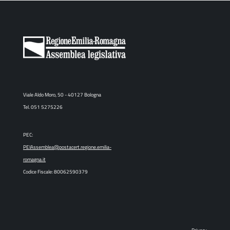
Viale Aldo Moro, 50 - 40127 Bologna
Tel. 051 5275226
PEC:
PEIAssemblea@postacert.regione.emilia-
romagna.it
Codice Fiscale: 80062590379