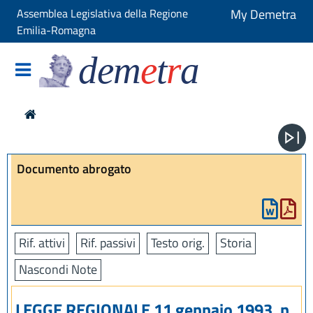
Assemblea Legislativa della Regione
My Demetra
Emilia-Romagna
dem
e
t
r
a
Documento abrogato
Rif. attivi
Rif. passivi
Testo orig.
Storia
Nascondi Note
LEGGE REGIONALE 11 gennaio 1993, n.