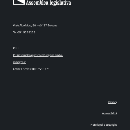
Viale Aldo Moro, 50 - 40127 Bologna
Tel. 051 5275226
PEC:
PEIAssemblea@postacert.regione.emilia-
romagna.it
Codice Fiscale: 80062590379
Privacy
Accessibilità
Note legali e copyright