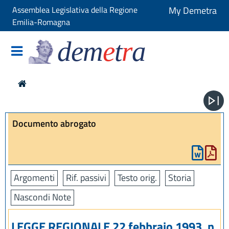
Assemblea Legislativa della Regione
My Demetra
Emilia-Romagna
dem
e
t
r
a
Documento abrogato
Argomenti
Rif. passivi
Testo orig.
Storia
Nascondi Note
LEGGE REGIONALE 22 febbraio 1993, n.