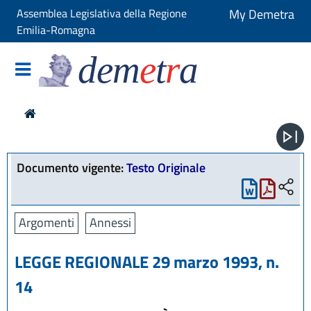
Assemblea Legislativa della Regione
My Demetra
Emilia-Romagna
dem
e
t
r
a
Documento vigente:
Testo Originale
Argomenti
Annessi
LEGGE REGIONALE 29 marzo 1993, n.
14