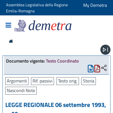
Assemblea Legislativa della Regione
My Demetra
Emilia-Romagna
dem
e
t
r
a
Documento vigente:
Testo Coordinato
Argomenti
Rif. passivi
Testo orig.
Storia
Nascondi Note
LEGGE REGIONALE 06 settembre 1993,