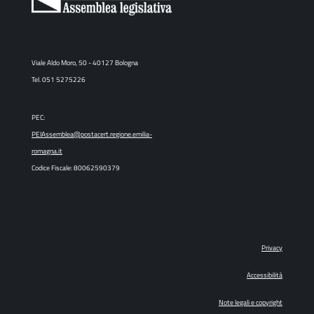
Viale Aldo Moro, 50 - 40127 Bologna
Tel. 051 5275226
PEC:
PEIAssemblea@postacert.regione.emilia-
romagna.it
Codice Fiscale: 80062590379
Privacy
Accessibilità
Note legali e copyright