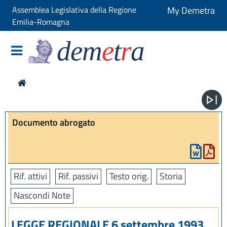
Assemblea Legislativa della Regione
My Demetra
Emilia-Romagna
dem
e
t
r
a
Documento abrogato
Rif. attivi
Rif. passivi
Testo orig.
Storia
Nascondi Note
LEGGE REGIONALE 6 settembre 1993,