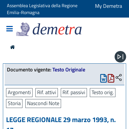
Assemblea Legislativa della Regione
My Demetra
Emilia-Romagna
dem
e
t
r
a
Documento vigente:
Testo Originale
Argomenti
Rif. attivi
Rif. passivi
Testo orig.
Storia
Nascondi Note
LEGGE REGIONALE 29 marzo 1993, n.