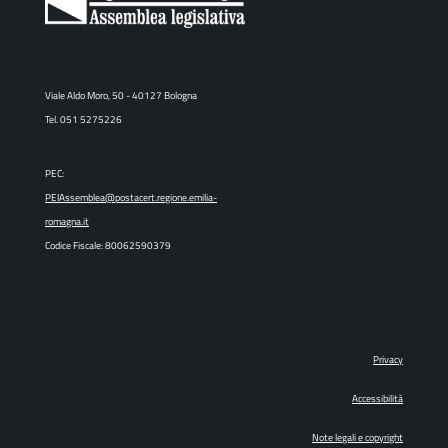
Viale Aldo Moro, 50 - 40127 Bologna
Tel. 051 5275226
PEC:
PEIAssemblea@postacert.regione.emilia-
romagna.it
Codice Fiscale: 80062590379
Privacy
Accessibilità
Note legali e copyright