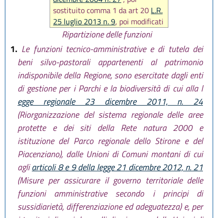
sostituito comma 1 da art 20
L.R.
25 luglio 2013 n. 9
, poi modificati
commi 1 e 4 e aggiunto comma 2
Ripartizione delle funzioni
bis da
art. 20 L.R. 30 maggio
1.
Le funzioni tecnico-amministrative e di tutela dei
2016, n. 9
, poi aggiunto comma
beni silvo-pastorali appartenenti al patrimonio
1 bis e modificato comma 6 da
indisponibile della Regione, sono esercitate dagli enti
art. 2 L.R. 27 dicembre 2017, n. 2
,
di gestione per i Parchi e la biodiversità di cui alla l
poi aggiunto comma 2 ter e
modificato comma 6 da
art. 5 L.R.
egge regionale 23 dicembre 2011, n. 24
31 agosto 2020 n. 3
, infine
(Riorganizzazione del sistema regionale delle aree
modificato comma 1 da
art. 3 L.R.
protette e dei siti della Rete natura 2000 e
12 luglio 2023, n. 7
)
istituzione del Parco regionale dello Stirone e del
Piacenziano), dalle Unioni di Comuni montani di cui
agli
articoli 8 e 9 della legge 21 dicembre 2012, n. 21
(Misure per assicurare il governo territoriale delle
funzioni amministrative secondo i principi di
sussidiarietà, differenziazione ed adeguatezza) e, per