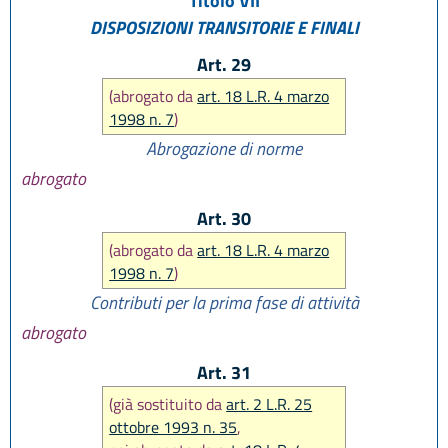
Titolo VII
DISPOSIZIONI TRANSITORIE E FINALI
Art. 29
(abrogato da
art. 18 L.R. 4 marzo
1998 n. 7
)
Abrogazione di norme
abrogato
Art. 30
(abrogato da
art. 18 L.R. 4 marzo
1998 n. 7
)
Contributi per la prima fase di attività
abrogato
Art. 31
(già sostituito da
art. 2 L.R. 25
ottobre 1993 n. 35
,