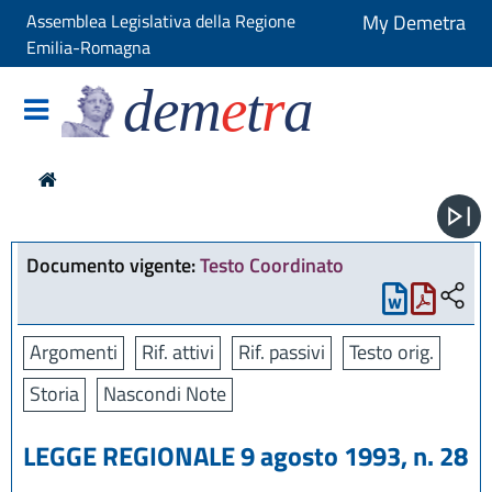
Assemblea Legislativa della Regione
My Demetra
Emilia-Romagna
dem
e
t
r
a
Documento vigente:
Testo Coordinato
Argomenti
Rif. attivi
Rif. passivi
Testo orig.
Storia
Nascondi Note
LEGGE REGIONALE 9 agosto 1993, n. 28