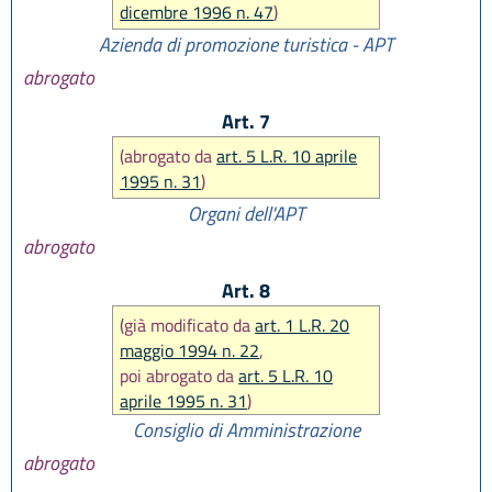
dicembre 1996 n. 47
)
Azienda di promozione turistica - APT
abrogato
Art. 7
(abrogato da
art. 5 L.R. 10 aprile
1995 n. 31
)
Organi dell'APT
abrogato
Art. 8
(già modificato da
art. 1 L.R. 20
maggio 1994 n. 22
,
poi abrogato da
art. 5 L.R. 10
aprile 1995 n. 31
)
Consiglio di Amministrazione
abrogato