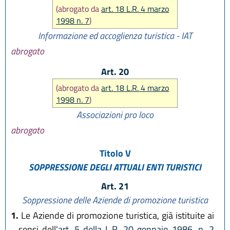
(abrogato da
art. 18 L.R. 4 marzo
1998 n. 7
)
Informazione ed accoglienza turistica - IAT
abrogato
Art. 20
(abrogato da
art. 18 L.R. 4 marzo
1998 n. 7
)
Associazioni pro loco
abrogato
Titolo V
SOPPRESSIONE DEGLI ATTUALI ENTI TURISTICI
Art. 21
Soppressione delle Aziende di promozione turistica
1.
Le Aziende di promozione turistica, già istituite ai
sensi dell'
art. 5 della L.R. 20 gennaio 1986, n. 2