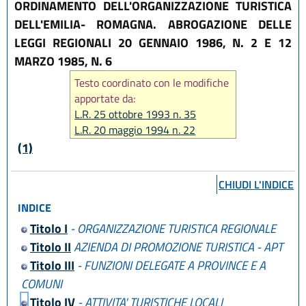
ORDINAMENTO DELL'ORGANIZZAZIONE TURISTICA
DELL'EMILIA- ROMAGNA. ABROGAZIONE DELLE
LEGGI REGIONALI 20 GENNAIO 1986, N. 2 E 12
MARZO 1985, N. 6
Testo coordinato con le modifiche
apportate da:
L.R. 25 ottobre 1993 n. 35
L.R. 20 maggio 1994 n. 22
L.R. 10 aprile 1995 n. 31
(1)
L.R. 5 dicembre 1996 n. 47
L.R. 27 giugno 1997 n. 19
CHIUDI L'INDICE
L.R. 4 marzo 1998 n. 7
INDICE
L.R. 22 febbraio 2001 n. 5
Titolo I
- ORGANIZZAZIONE TURISTICA REGIONALE
Titolo II
AZIENDA DI PROMOZIONE TURISTICA - APT
Titolo III
- FUNZIONI DELEGATE A PROVINCE E A
COMUNI
Titolo IV
- ATTIVITA' TURISTICHE LOCALI