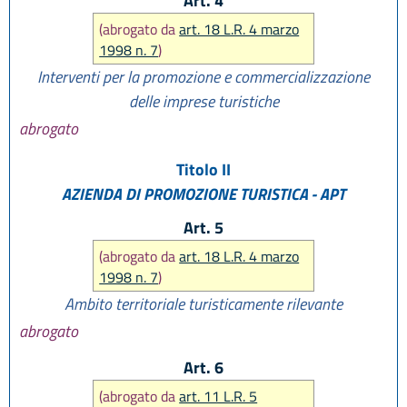
Art. 4
(abrogato da
art. 18 L.R. 4 marzo
1998 n. 7
)
Interventi per la promozione e commercializzazione
delle imprese turistiche
abrogato
Titolo II
AZIENDA DI PROMOZIONE TURISTICA - APT
Art. 5
(abrogato da
art. 18 L.R. 4 marzo
1998 n. 7
)
Ambito territoriale turisticamente rilevante
abrogato
Art. 6
(abrogato da
art. 11 L.R. 5