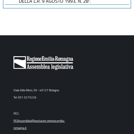
DELLA L.R. 9 AGOSTO 1993, N. 28".
Viale Aldo Moro, 50 - 40127 Bologna
Tel. 051 5275226
PEC:
PEIAssemblea@postacert.regione.emilia-
romagna.it