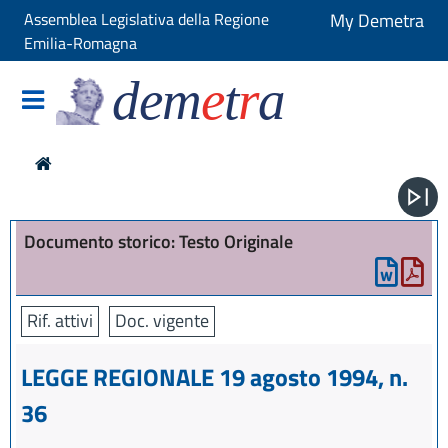
Assemblea Legislativa della Regione
My Demetra
Emilia-Romagna
dem
e
t
r
a
Documento storico: Testo Originale
Rif. attivi
Doc. vigente
LEGGE REGIONALE 19 agosto 1994, n.
36