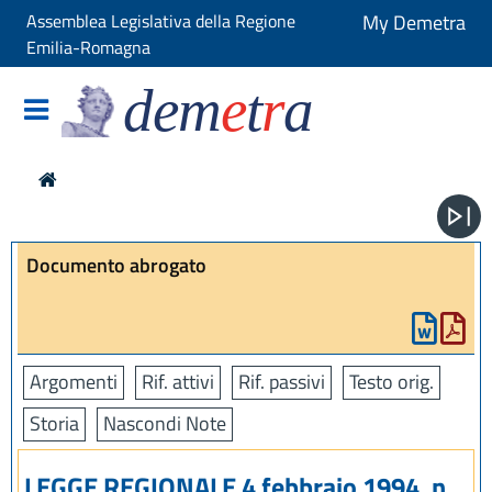
Assemblea Legislativa della Regione
My Demetra
Emilia-Romagna
dem
e
t
r
a
Documento abrogato
Argomenti
Rif. attivi
Rif. passivi
Testo orig.
Storia
Nascondi Note
LEGGE REGIONALE 4 febbraio 1994, n.