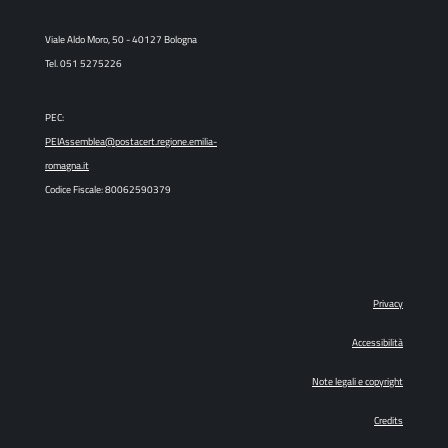
Viale Aldo Moro, 50 - 40127 Bologna
Tel. 051 5275226
PEC:
PEIAssemblea@postacert.regione.emilia-
romagna.it
Codice Fiscale: 80062590379
Privacy
Accessibilità
Note legali e copyright
Credits