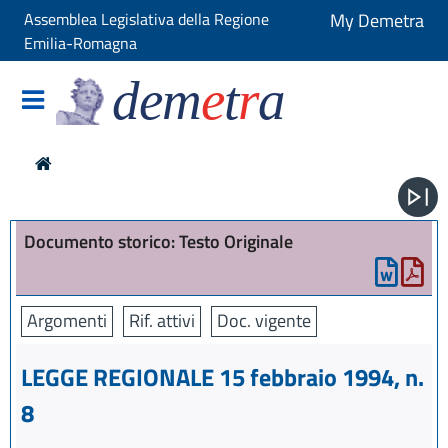
Assemblea Legislativa della Regione
My Demetra
Emilia-Romagna
dem
e
t
r
a
Documento storico: Testo Originale
Argomenti
Rif. attivi
Doc. vigente
LEGGE REGIONALE 15 febbraio 1994, n.
8