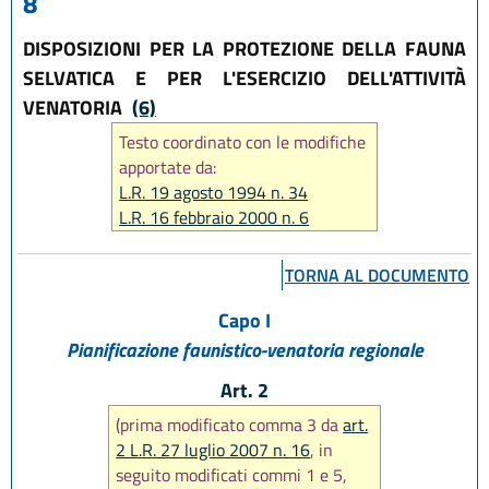
8
DISPOSIZIONI PER LA PROTEZIONE DELLA FAUNA
SELVATICA E PER L'ESERCIZIO DELL'ATTIVITÀ
VENATORIA
(6)
Testo coordinato con le modifiche
apportate da:
L.R. 19 agosto 1994 n. 34
L.R. 16 febbraio 2000 n. 6
L.R. 4 maggio 2001 n. 13
L.R. 13 novembre 2001 n. 38
TORNA AL DOCUMENTO
L.R. 12 luglio 2002 n. 15
L.R. 26 luglio 2003 n. 15
Capo I
L.R. 17 febbraio 2005 n. 6
Pianificazione faunistico-venatoria regionale
L.R. 22 dicembre 2005 n. 23
Art. 2
L.R. 27 luglio 2007 n. 16
L.R. 2 marzo 2009 n. 1
(prima modificato comma 3 da
art.
L.R. 26 luglio 2011 n. 10
2 L.R. 27 luglio 2007 n. 16
, in
L.R. 28 luglio 2011 n. 12
seguito modificati commi 1 e 5,