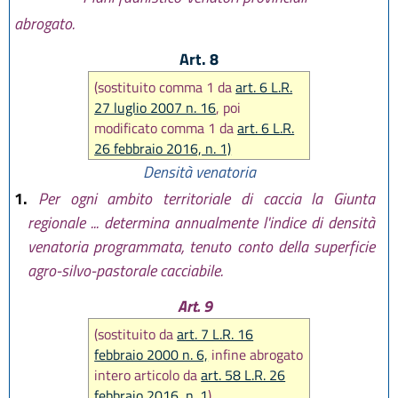
L.R. 26 febbraio 2016, n. 1
)
abrogato.
Art. 8
(sostituito comma 1 da
art. 6 L.R.
27 luglio 2007 n. 16
, poi
modificato comma 1 da
art. 6 L.R.
26 febbraio 2016, n. 1)
Densità venatoria
1.
Per ogni ambito territoriale di caccia la Giunta
regionale ... determina annualmente l'indice di densità
venatoria programmata, tenuto conto della superficie
agro-silvo-pastorale cacciabile.
Art. 9
(sostituito da
art. 7 L.R. 16
febbraio 2000 n. 6,
infine abrogato
intero articolo da
art. 58 L.R. 26
febbraio 2016, n. 1
)