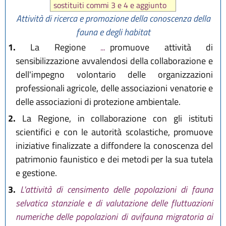
L.R. 25 luglio 2013 n. 9
sostituiti commi 3 e 4 e aggiunto
L.R. 20 dicembre 2013 n. 28
comma 5 bis da
art. 1 L.R. 26
Attività di ricerca e promozione della conoscenza della
L.R. 26 febbraio 2016, n. 1
febbraio 2016, n. 1
)
fauna e degli habitat
L.R. 30 maggio 2016, n. 9
1.
La Regione
...
promuove attività di
L.R. 29 luglio 2016, n. 13
sensibilizzazione avvalendosi della collaborazione e
L.R. 23 dicembre 2016, n. 25
L.R. 18 luglio 2017, n. 14
dell'impegno volontario delle organizzazioni
L.R. 27 dicembre 2017, n. 25
professionali agricole, delle associazioni venatorie e
L.R. 6 novembre 2019, n. 23
delle associazioni di protezione ambientale.
L.R. 28 dicembre 2021, n. 19
2.
La Regione, in collaborazione con gli istituti
L.R. 28 luglio 2022, n. 9
L.R. 28 dicembre 2023, n. 17
scientifici e con le autorità scolastiche, promuove
L.R. 14 giugno 2024, n. 7
iniziative finalizzate a diffondere la conoscenza del
patrimonio faunistico e dei metodi per la sua tutela
e gestione.
3.
L'attività di censimento delle popolazioni di fauna
selvatica stanziale e di valutazione delle fluttuazioni
numeriche delle popolazioni di avifauna migratoria ai