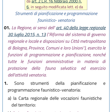
da
art. 2 L.R. 16 febbraio 2000 n.
6
, in seguito modificata lett. e) da
art. 3 L.R. 27 luglio 2007 n. 16
, poi
Strumenti di pianificazione e programmazione
aggiunto comma 01, modificato
faunistico- venatoria
comma 1, lett. b) e abrogati
01.
La Regione, ai sensi dell'
art. 40 della legge regionale
comma 1 lett. c) e d) e comma 2 da
30 luglio 2015, n. 13
("Riforma del sistema di governo
art. 3 L.R. 26 febbraio 2016, n. 1
)
regionale e locale e disposizioni su Città metropolitana
di Bologna, Province, Comuni e loro Unioni"), esercita le
funzioni di programmazione e pianificazione, nonché
tutte le funzioni amministrative in materia di
protezione della fauna selvatica ed esercizio
dell'attività venatoria.
1.
Sono strumenti della pianificazione e
programmazione faunistico-venatoria:
a)
la Carta regionale delle vocazioni faunistiche
del territorio: