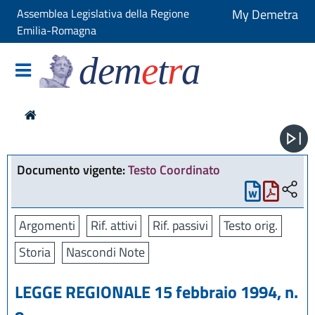
Assemblea Legislativa della Regione
My Demetra
Emilia-Romagna
dem
e
t
r
a
Documento vigente:
Testo Coordinato
Argomenti
Rif. attivi
Rif. passivi
Testo orig.
Storia
Nascondi Note
LEGGE REGIONALE 15 febbraio 1994, n.