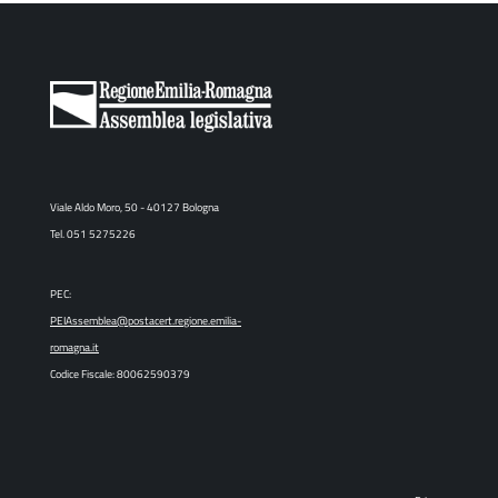
Viale Aldo Moro, 50 - 40127 Bologna
Tel. 051 5275226
PEC:
PEIAssemblea@postacert.regione.emilia-
romagna.it
Codice Fiscale: 80062590379