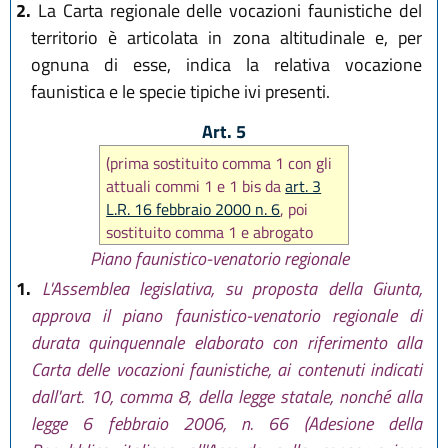
2.
La Carta regionale delle vocazioni faunistiche del
territorio è articolata in zona altitudinale e, per
ognuna di esse, indica la relativa vocazione
faunistica e le specie tipiche ivi presenti.
Art. 5
(prima sostituito comma 1 con gli
attuali commi 1 e 1 bis da
art. 3
L.R. 16 febbraio 2000 n. 6
, poi
sostituito comma 1 e abrogato
comma 1-bis
art. 5 L.R. 12 luglio
Piano faunistico-venatorio regionale
2002 n. 15
, in seguito sostituita
1.
L'Assemblea legislativa, su proposta della Giunta,
rubrica e comma 1, modificati
approva il piano faunistico-venatorio regionale di
comma 1 lett. a), b), c), d) e g),
durata quinquennale elaborato con riferimento alla
abrogato comma 2, lett e) e
Carta delle vocazioni faunistiche, ai contenuti indicati
aggiunti commi 2 bis e 2 ter da art
art. 5 L.R. 26 febbraio 2016, n. 1
)
dall'art. 10, comma 8, della legge statale, nonché alla
legge 6 febbraio 2006, n. 66 (Adesione della