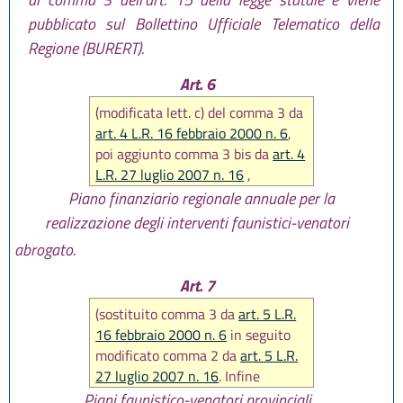
pubblicato sul Bollettino Ufficiale Telematico della
Regione (BURERT).
Art. 6
(modificata lett. c) del comma 3 da
art. 4 L.R. 16 febbraio 2000 n. 6
,
poi aggiunto comma 3 bis da
art. 4
L.R. 27 luglio 2007 n. 16
,
aggiunta lett. c bis) comma 3 da
Piano finanziario regionale annuale per la
art. 34 L.R. 20 dicembre 2013 n.
realizzazione degli interventi faunistici-venatori
28
. Infine abrogato intero articolo
abrogato.
da
art. 58 L.R. 26 febbraio 2016, n.
1
)
Art. 7
(sostituito comma 3 da
art. 5 L.R.
16 febbraio 2000 n. 6
in seguito
modificato comma 2 da
art. 5 L.R.
27 luglio 2007 n. 16
. Infine
abrogato intero articolo da
art. 58
Piani faunistico-venatori provinciali