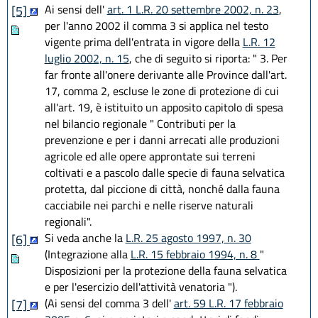
Ai sensi dell'
art. 1 L.R. 20 settembre 2002, n. 23
,
[5]
per l'anno 2002 il comma 3 si applica nel testo
vigente prima dell'entrata in vigore della
L.R. 12
luglio 2002, n. 15
, che di seguito si riporta: " 3. Per
far fronte all'onere derivante alle Province dall'art.
17, comma 2, escluse le zone di protezione di cui
all'art. 19, è istituito un apposito capitolo di spesa
nel bilancio regionale " Contributi per la
prevenzione e per i danni arrecati alle produzioni
agricole ed alle opere approntate sui terreni
coltivati e a pascolo dalle specie di fauna selvatica
protetta, dal piccione di città, nonché dalla fauna
cacciabile nei parchi e nelle riserve naturali
regionali".
Si veda anche la
L.R. 25 agosto 1997, n. 30
[6]
(Integrazione alla
L.R. 15 febbraio 1994, n. 8
"
Disposizioni per la protezione della fauna selvatica
e per l'esercizio dell'attività venatoria ").
(Ai sensi del comma 3 dell'
art. 59 L.R. 17 febbraio
[7]