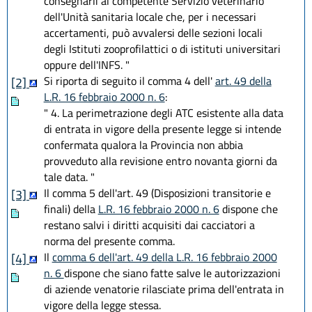
consegnarli al competente Servizio veterinario
dell'Unità sanitaria locale che, per i necessari
accertamenti, può avvalersi delle sezioni locali
degli Istituti zooprofilattici o di istituti universitari
oppure dell'INFS. "
Si riporta di seguito il comma 4 dell'
art. 49 della
[2]
L.R. 16 febbraio 2000 n. 6
:
" 4. La perimetrazione degli ATC esistente alla data
di entrata in vigore della presente legge si intende
confermata qualora la Provincia non abbia
provveduto alla revisione entro novanta giorni da
tale data. "
Il comma 5 dell'art. 49 (Disposizioni transitorie e
[3]
finali) della
L.R. 16 febbraio 2000 n. 6
dispone che
restano salvi i diritti acquisiti dai cacciatori a
norma del presente comma.
Il
comma 6 dell'art. 49 della L.R. 16 febbraio 2000
[4]
n. 6
dispone che siano fatte salve le autorizzazioni
di aziende venatorie rilasciate prima dell'entrata in
vigore della legge stessa.