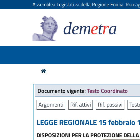
Assemblea Legislativa della Regione Emilia-Roma
dem
e
t
r
a
Documento vigente:
Testo Coordinato
Argomenti
Rif. attivi
Rif. passivi
Test
LEGGE REGIONALE 15 febbraio 1
DISPOSIZIONI PER LA PROTEZIONE DELLA 