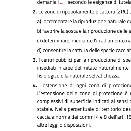
L.R. 30 maggio
demaniali
...
, secondo le esigenze di tutel
L.R. 29 luglio 
2.
Le zone di ripopolamento e cattura (ZRC) 
L.R. 23 dicemb
a)
incrementare la riproduzione naturale de
L.R. 18 luglio 
b)
favorire la sosta e la riproduzione delle 
L.R. 27 dicemb
L.R. 6 novembr
c)
determinare, mediante l'irradiamento natu
L.R. 28 dicemb
d)
consentire la cattura delle specie cacciab
L.R. 28 luglio 
3.
I centri pubblici per la riproduzione di s
L.R. 28 dicemb
insediati in aree delimitate naturalmente
L.R. 14 giugno
fisiologico e la naturale selvatichezza.
4.
L'estensione di ogni zona di protezione
L'estensione delle zone di protezione è 
complessivi di superficie indicati ai sensi
statale. Nella percentuale di territorio de
caccia a norma dei commi 4 e 8 dell'art. 15 
altre leggi o disposizioni.