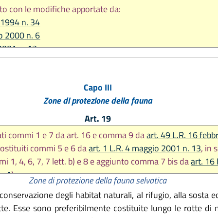
to con le modifiche apportate da:
 1994 n. 34
io 2000 n. 6
2001 n. 13
bre 2001 n. 38
2002 n. 15
Capo III
2003 n. 15
Zone di protezione della fauna
io 2005 n. 6
re 2005 n. 23
Art. 19
2007 n. 16
ati commi 1 e 7 da art. 16 e comma 9 da
art. 49 L.R. 16 febb
009 n. 1
 sostituiti commi 5 e 6 da
art. 1 L.R. 4 maggio 2001 n. 13
, in 
2011 n. 10
i 1, 4, 6, 7, 7 lett. b) e 8 e aggiunto comma 7 bis da
art. 16
2011 n. 12
n. 1
)
2013 n. 9
Zone di protezione della fauna selvatica
re 2013 n. 28
onservazione degli habitat naturali, al rifugio, alla sosta e
o 2016, n. 1
tte. Esse sono preferibilmente costituite lungo le rotte di 