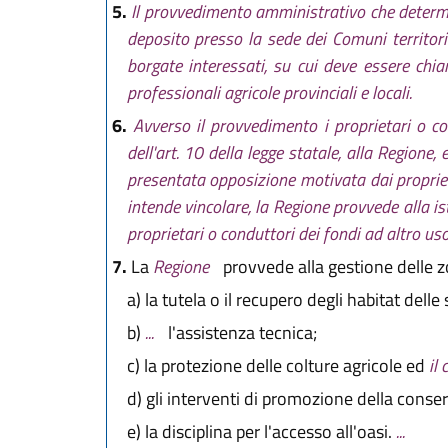
5.
Il provvedimento amministrativo che determin
deposito presso la sede dei Comuni territor
borgate interessati, su cui deve essere chia
professionali agricole provinciali e locali.
6.
Avverso il provvedimento i proprietari o 
dell'art. 10 della legge statale, alla Regione
presentata opposizione motivata dai proprieta
intende vincolare, la Regione provvede alla i
proprietari o conduttori dei fondi ad altro uso
7.
La
Regione
provvede alla gestione delle z
a)
la tutela o il recupero degli habitat delle
b)
...
l'assistenza tecnica;
c)
la protezione delle colture agricole ed
il 
d)
gli interventi di promozione della conse
e)
la disciplina per l'accesso all'oasi.
...