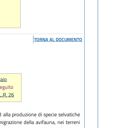
TORNA AL DOCUMENTO
raio
seguito
 L.R. 26
d alla produzione di specie selvatiche
migrazione della avifauna, nei terreni