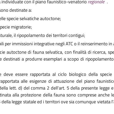
 2016, n. 9
a individuate con il piano faunistico-venatorio
regionale
.
2016, n. 13
sono destinate a:
re 2016, n. 25
lle specie selvatiche autoctone;
2017, n. 14
specie migratorie;
re 2017, n. 25
e 2019, n. 23
rale, il ripopolamento dei territori contigui;
re 2021, n. 19
ili per immissioni integrative negli ATC o il reinserimento in 
2022, n. 9
pecie autoctone di fauna selvatica, con finalità di ricerca,
re 2023, n. 17
 e destinati a produrre esemplari a scopo di ripopolament
 2024, n. 7
 deve essere rapportata al ciclo biologico della specie 
rapportata alle esigenze di attuazione del piano faunist
 della lett. d) del comma 2 dell'art. 5 della presente legge 
stinata alla protezione della fauna sono comprese anche le z
della legge statale ed i territori ove sia comunque vietata l'