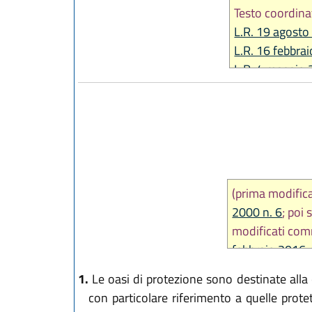
Testo coordina
L.R. 19 agosto
L.R. 16 febbra
L.R. 4 maggio 
L.R. 13 novem
L.R. 12 luglio 
L.R. 26 luglio 
L.R. 17 febbra
L.R. 22 dicemb
L.R. 27 luglio 
(prima modific
L.R. 2 marzo 2
2000 n. 6
; poi
L.R. 26 luglio 
modificati comm
L.R. 28 luglio 
febbraio 2016 
L.R. 25 luglio 
L.R. 20 dicemb
1.
Le oasi di protezione sono destinate alla c
L.R. 26 febbrai
con particolare riferimento a quelle prote