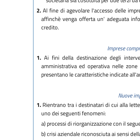
societaria sia costituita per due terzi da
2.
Al fine di agevolare l'accesso delle impr
affinchè venga offerta un' adeguata infor
credito.
Imprese compres
1.
Ai fini della destinazione degli interve
amministrativa ed operativa nelle zone
presentano le caratteristiche indicate all'ar
Nuove imp
1.
Rientrano tra i destinatari di cui alla le
uno dei seguenti fenomeni:
a)
processi di riorganizzazione con il segu
b)
crisi aziendale riconosciuta ai sensi del