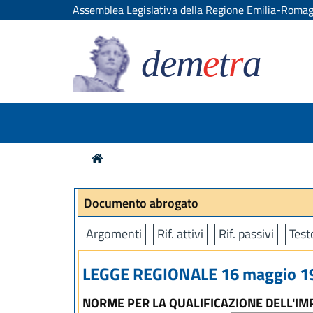
Assemblea Legislativa della Regione Emilia-Roma
dem
e
t
r
a
Documento abrogato
Argomenti
Rif. attivi
Rif. passivi
Test
LEGGE REGIONALE 16 maggio 19
NORME PER LA QUALIFICAZIONE DELL'IM