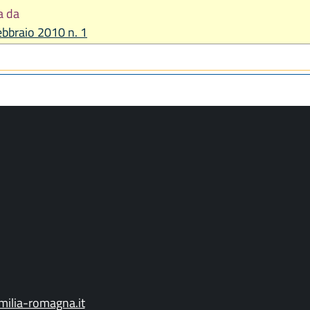
a da
febbraio 2010 n. 1
ilia-romagna.it