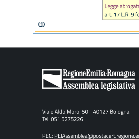
Legge abrogat
art. 17 L.R. 9 
(1)
Viale Aldo Moro, 50 - 40127 Bologna
Tel. 051 5275226
PEC:
PEIAssemblea@postacert.regione.em