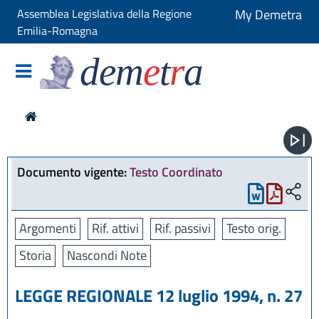
Assemblea Legislativa della Regione
My Demetra
Emilia-Romagna
dem
e
t
r
a
Documento vigente:
Testo Coordinato
Argomenti
Rif. attivi
Rif. passivi
Testo orig.
Storia
Nascondi Note
LEGGE REGIONALE 12 luglio 1994, n. 27