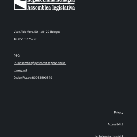
Viale Aldo Moro, 50 - 40127 Bologna
Tel. 051 5275226
PEC:
PEIAssemblea@postacert.regione.emilia-
romagna.it
Codice Fiscale: 80062590379
Privacy
Accessibilità
Note legali e copyright