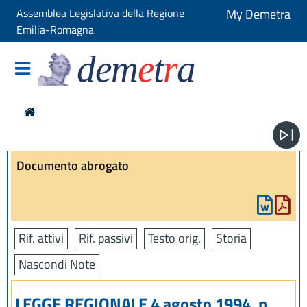
Assemblea Legislativa della Regione
My Demetra
Emilia-Romagna
dem
e
t
r
a
Documento abrogato
Rif. attivi
Rif. passivi
Testo orig.
Storia
Nascondi Note
LEGGE REGIONALE 4 agosto 1994, n.