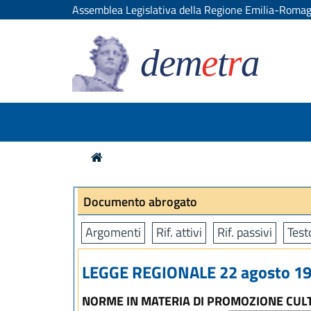
Assemblea Legislativa della Regione Emilia-Roma
dem
e
t
r
a
Documento abrogato
Argomenti
Rif. attivi
Rif. passivi
Test
LEGGE REGIONALE 22 agosto 199
NORME IN MATERIA DI PROMOZIONE CUL