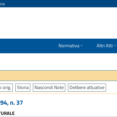
gna
Normativa
Altri Atti
o orig.
Storia
Nascondi Note
Delibere attuative
4, n. 37
TURALE