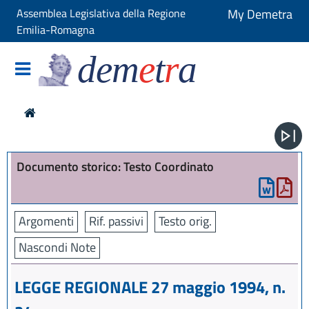
Assemblea Legislativa della Regione
My Demetra
Emilia-Romagna
dem
e
t
r
a
Documento storico: Testo Coordinato
Argomenti
Rif. passivi
Testo orig.
Nascondi Note
LEGGE REGIONALE 27 maggio 1994, n.