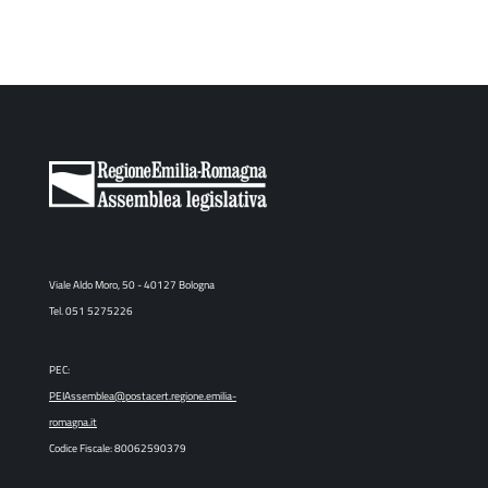
Viale Aldo Moro, 50 - 40127 Bologna
Tel. 051 5275226
PEC:
PEIAssemblea@postacert.regione.emilia-
romagna.it
Codice Fiscale: 80062590379