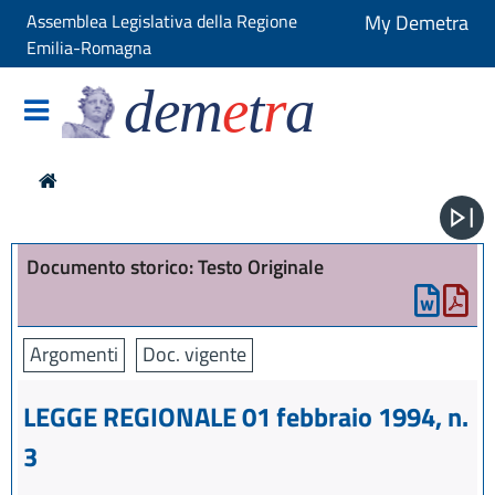
Assemblea Legislativa della Regione
My Demetra
Emilia-Romagna
dem
e
t
r
a
Documento storico: Testo Originale
Argomenti
Doc. vigente
LEGGE REGIONALE 01 febbraio 1994, n.
3