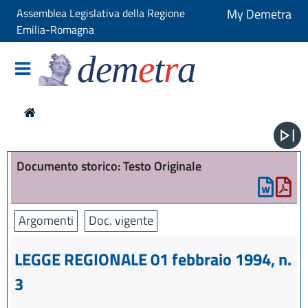
Assemblea Legislativa della Regione
My Demetra
Emilia-Romagna
dem
e
t
r
a
Documento storico: Testo Originale
Argomenti
Doc. vigente
LEGGE REGIONALE 01 febbraio 1994, n.
3