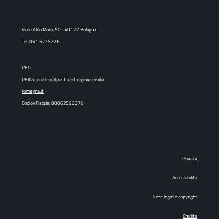
Viale Aldo Moro, 50 - 40127 Bologna
Tel. 051 5275226
PEC:
PEIAssemblea@postacert.regione.emilia-
romagna.it
Codice Fiscale: 80062590379
Privacy
Accessibilità
Note legali e copyright
Credits