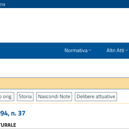
gna
Normativa
Altri Atti
o orig.
Storia
Nascondi Note
Delibere attuative
4, n. 37
TURALE