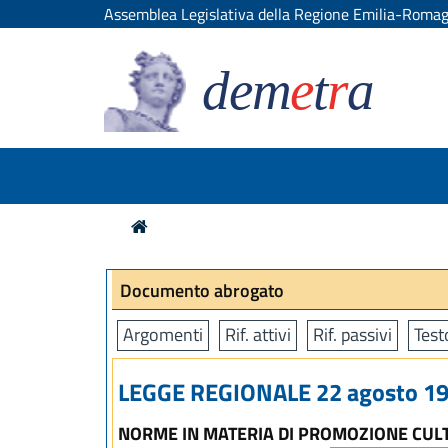
Assemblea Legislativa della Regione Emilia-Roma
dem
e
t
r
a
Documento abrogato
Argomenti
Rif. attivi
Rif. passivi
Test
LEGGE REGIONALE 22 agosto 199
NORME IN MATERIA DI PROMOZIONE CUL