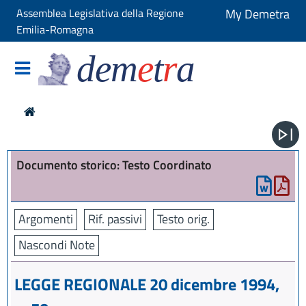
Assemblea Legislativa della Regione
My Demetra
Emilia-Romagna
dem
e
t
r
a
Documento storico: Testo Coordinato
Argomenti
Rif. passivi
Testo orig.
Nascondi Note
LEGGE REGIONALE 20 dicembre 1994,