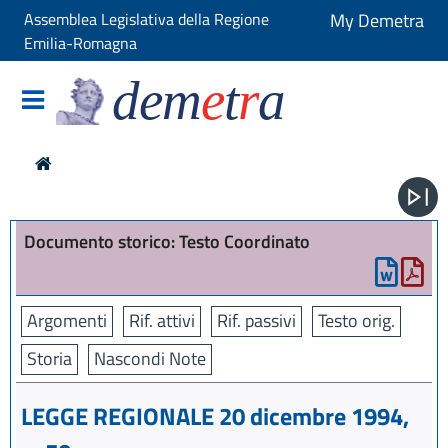
Assemblea Legislativa della Regione
My Demetra
Emilia-Romagna
dem
e
t
r
a
Documento storico: Testo Coordinato
Argomenti
Rif. attivi
Rif. passivi
Testo orig.
Storia
Nascondi Note
LEGGE REGIONALE 20 dicembre 1994,