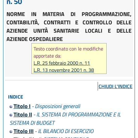
n. 50
NORME IN MATERIA DI PROGRAMMAZIONE,
CONTABILITÀ, CONTRATTI E CONTROLLO DELLE
AZIENDE UNITÀ SANITARIE LOCALI E DELLE
AZIENDE OSPEDALIERE
Testo coordinato con le modifiche
apportate da:
L.R. 25 febbraio 2000 n. 11
L.R. 13 novembre 2001 n. 38
L.R. 12 marzo 2003 n. 2
L.R. 20 ottobre 2003 n. 21
CHIUDI L'INDICE
L.R. 23 dicembre 2004 n. 29
INDICE
L.R. 21 dicembre 2007 n. 28
L.R. 19 febbraio 2008 n. 4
Titolo I
- Disposizioni generali
L.R. 7 novembre 2012 n. 13
Titolo II
- IL SISTEMA DI PROGRAMMAZIONE E IL
L.R. 16 luglio 2015 n. 10
SISTEMA DI BUDGET
Titolo III
- IL BILANCIO DI ESERCIZIO