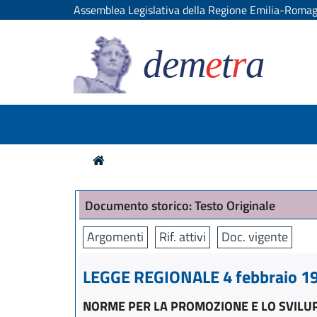
Assemblea Legislativa della Regione Emilia-Roma
dem
e
t
r
a
Documento storico: Testo Originale
Argomenti
Rif. attivi
Doc. vigente
LEGGE REGIONALE 4 febbraio 199
NORME PER LA PROMOZIONE E LO SVILU