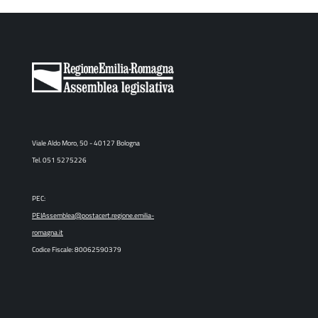
Viale Aldo Moro, 50 - 40127 Bologna
Tel. 051 5275226
PEC:
PEIAssemblea@postacert.regione.emilia-
romagna.it
Codice Fiscale: 80062590379