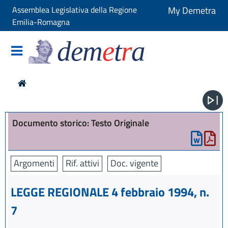
Assemblea Legislativa della Regione
My Demetra
Emilia-Romagna
dem
e
t
r
a
Documento storico: Testo Originale
Argomenti
Rif. attivi
Doc. vigente
LEGGE REGIONALE 4 febbraio 1994, n.
7