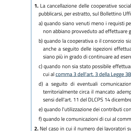
1.
La cancellazione delle cooperative social
pubblicarsi, per estratto, sul Bollettino Uff
a)
quando siano venuti meno i requisti per l
non abbiano provveduto ad effettuare gli
b)
quando la cooperativa o il consorzio siano
anche a seguito delle ispezioni effet
siano più in grado di continuare ad eserci
c)
quando non sia stato possibile effettuar
cui al
comma 3 dell'art. 3 della Legge 3
d)
a seguito di eventuali comunicazioni
territorialmente circa il mancato adem
sensi dell'art. 11 del DLCPS 14 dicembr
e)
quando l'utilizzazione dei contributi con
f)
quando le comunicazioni di cui al comma 
2.
Nel caso in cui il numero dei lavoratori s