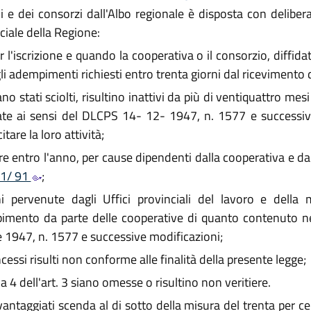
i e dei consorzi dall'Albo regionale è disposta con delibe
iciale della Regione:
'iscrizione e quando la cooperativa o il consorzio, diffidati
 adempimenti richiesti entro trenta giorni dal ricevimento de
 stati sciolti, risultino inattivi da più di ventiquattro mesi 
tuate ai sensi del DLCPS 14- 12- 1947, n. 1577 e success
tare la loro attività;
e entro l'anno, per cause dipendenti dalla cooperativa e dal 
81/ 91
;
 pervenute dagli Uffici provinciali del lavoro e dell
pimento da parte delle cooperative di quanto contenuto nel
e 1947, n. 1577 e successive modificazioni;
cessi risulti non conforme alle finalità della presente legge;
4 dell'art. 3 siano omesse o risultino non veritiere.
vantaggiati scenda al di sotto della misura del trenta per c