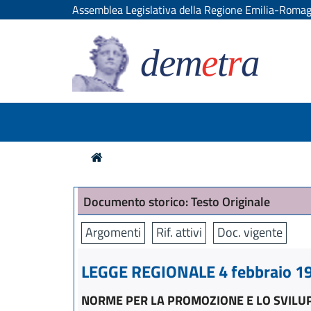
Assemblea Legislativa della Regione Emilia-Roma
dem
e
t
r
a
Documento storico: Testo Originale
Argomenti
Rif. attivi
Doc. vigente
LEGGE REGIONALE 4 febbraio 199
NORME PER LA PROMOZIONE E LO SVILU