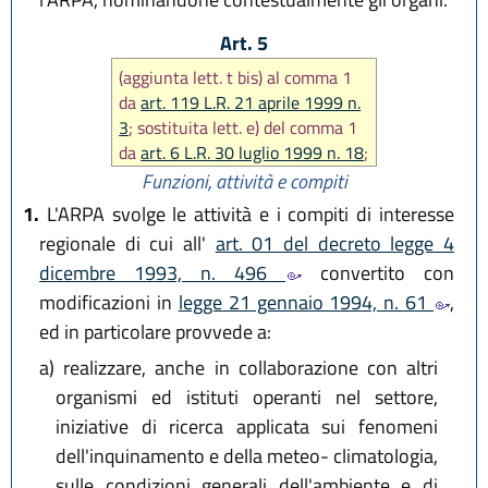
Art. 5
(aggiunta lett. t bis) al comma 1
da
art. 119 L.R. 21 aprile 1999 n.
3
; sostituita lett. e) del comma 1
da
art. 6 L.R. 30 luglio 1999 n. 18
;
modificata lett. l) comma 1 da
art.
Funzioni, attività e compiti
17 L.R. 17 dicembre 2003 n. 26
;
1.
L'ARPA svolge le attività e i compiti di interesse
aggiunta lett. t ter) al comma 1
regionale di cui all'
art. 01 del decreto legge 4
da
art. 30 L.R. 14 aprile 2004 n.
dicembre 1993, n. 496
convertito con
7
; ancora modificata lett. l)
modificazioni in
legge 21 gennaio 1994, n. 61
,
comma 1 da
art. 18 L.R. 30
maggio 2016, n. 9
)
ed in particolare provvede a:
a)
realizzare, anche in collaborazione con altri
organismi ed istituti operanti nel settore,
iniziative di ricerca applicata sui fenomeni
dell'inquinamento e della meteo- climatologia,
sulle condizioni generali dell'ambiente e di