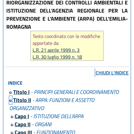
RIORGANIZZAZIONE DEI CONTROLLI AMBIENTALI E
ISTITUZIONE DELL'AGENZIA REGIONALE PER LA
PREVENZIONE E L'AMBIENTE (ARPA) DELL'EMILIA-
ROMAGNA
Testo coordinato con le modifiche
apportate da:
L.R. 21 aprile 1999 n. 3
L.R. 30 luglio 1999 n. 18
L.R. 17 dicembre 2003 n. 26
L.R. 14 aprile 2004 n. 7
CHIUDI L'INDICE
L.R. 29 ottobre 2008 n. 17
INDICE
L.R. 20 dicembre 2013 n. 28
L.R. 30 luglio 2015 n. 13
Titolo I
- PRINCIPI GENERALI E COORDINAMENTO
L.R. 30 maggio 2016 n. 9
Titolo II
- ARPA: FUNZIONI E ASSETTO
L.R. 27 dicembre 2017 n. 25
ORGANIZZATIVO
L.R. 29 dicembre 2025, n. 11
Capo I
- ISTITUZIONE DELL'ARPA
L.R. 28 luglio 2026, n. 9
Capo II
- ORGANI
Capo III
- FUNZIONAMENTO