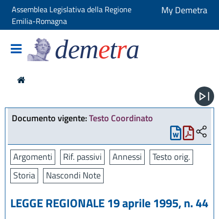
Assemblea Legislativa della Regione
My Demetra
Emilia-Romagna
dem
e
t
r
a
Documento vigente:
Testo Coordinato
Argomenti
Rif. passivi
Annessi
Testo orig.
Storia
Nascondi Note
LEGGE REGIONALE 19 aprile 1995, n. 44