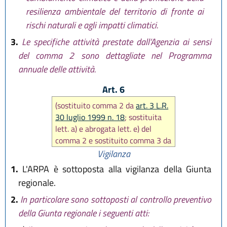
resilienza ambientale del territorio di fronte ai
rischi naturali e agli impatti climatici.
3.
Le specifiche attività prestate dall’Agenzia ai sensi
del comma 2 sono dettagliate nel Programma
annuale delle attività.
Art. 6
(sostituito comma 2 da
art. 3 L.R.
30 luglio 1999 n. 18
; sostituita
lett. a) e abrogata lett. e) del
comma 2 e sostituito comma 3 da
art. 31 L.R. 14 aprile 2004 n. 7
),
Vigilanza
in seguito abrogato comma 3 da
1.
L'ARPA è sottoposta alla vigilanza della Giunta
art. 9 L.R. 29 ottobre 2008 n. 17
)
regionale.
2.
In particolare sono sottoposti al controllo preventivo
della Giunta regionale i seguenti atti: