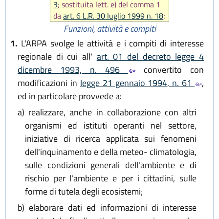
3
; sostituita lett. e) del comma 1
da
art. 6 L.R. 30 luglio 1999 n. 18
;
modificata lett. l) comma 1 da
art.
Funzioni, attività e compiti
17 L.R. 17 dicembre 2003 n. 26
;
1.
L'ARPA svolge le attività e i compiti di interesse
aggiunta lett. t ter) al comma 1
regionale di cui all'
art. 01 del decreto legge 4
da
art. 30 L.R. 14 aprile 2004 n.
dicembre 1993, n. 496
convertito con
7
; ancora modificata lett. l)
modificazioni in
legge 21 gennaio 1994, n. 61
,
comma 1 da
art. 18 L.R. 30
maggio 2016, n. 9
)
ed in particolare provvede a:
a)
realizzare, anche in collaborazione con altri
organismi ed istituti operanti nel settore,
iniziative di ricerca applicata sui fenomeni
dell'inquinamento e della meteo- climatologia,
sulle condizioni generali dell'ambiente e di
rischio per l'ambiente e per i cittadini, sulle
forme di tutela degli ecosistemi;
b)
elaborare dati ed informazioni di interesse