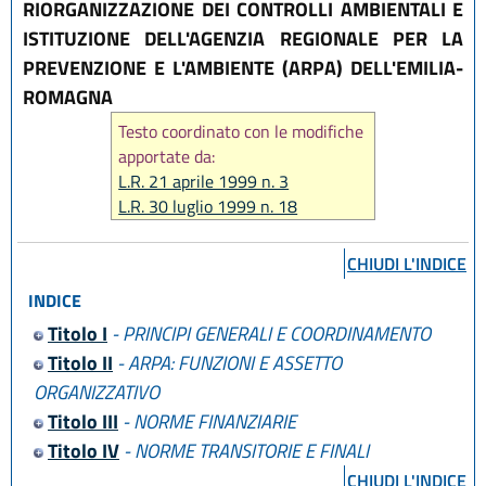
RIORGANIZZAZIONE DEI CONTROLLI AMBIENTALI E
ISTITUZIONE DELL'AGENZIA REGIONALE PER LA
PREVENZIONE E L'AMBIENTE (ARPA) DELL'EMILIA-
ROMAGNA
Testo coordinato con le modifiche
apportate da:
L.R. 21 aprile 1999 n. 3
L.R. 30 luglio 1999 n. 18
L.R. 17 dicembre 2003 n. 26
L.R. 14 aprile 2004 n. 7
CHIUDI L'INDICE
L.R. 29 ottobre 2008 n. 17
INDICE
L.R. 20 dicembre 2013 n. 28
L.R. 30 luglio 2015 n. 13
Titolo I
- PRINCIPI GENERALI E COORDINAMENTO
L.R. 30 maggio 2016 n. 9
Titolo II
- ARPA: FUNZIONI E ASSETTO
L.R. 27 dicembre 2017 n. 25
ORGANIZZATIVO
L.R. 29 dicembre 2025, n. 11
Titolo III
- NORME FINANZIARIE
L.R. 28 luglio 2026, n. 9
Titolo IV
- NORME TRANSITORIE E FINALI
CHIUDI L'INDICE