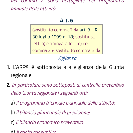
del comma 2 sono dettagliate nel Programma
annuale delle attività.
Art. 6
(sostituito comma 2 da
art. 3 L.R.
30 luglio 1999 n. 18
; sostituita
lett. a) e abrogata lett. e) del
comma 2 e sostituito comma 3 da
art. 31 L.R. 14 aprile 2004 n. 7
),
Vigilanza
in seguito abrogato comma 3 da
1.
L'ARPA è sottoposta alla vigilanza della Giunta
art. 9 L.R. 29 ottobre 2008 n. 17
)
regionale.
2.
In particolare sono sottoposti al controllo preventivo
della Giunta regionale i seguenti atti:
a)
il programma triennale e annuale delle attività;
b)
il bilancio pluriennale di previsione;
c)
il bilancio economico preventivo;
d)
il conto consuntivo;