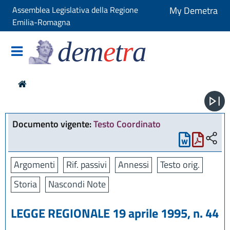
Assemblea Legislativa della Regione
My Demetra
Emilia-Romagna
dem
e
t
r
a
Documento vigente:
Testo Coordinato
Argomenti
Rif. passivi
Annessi
Testo orig.
Storia
Nascondi Note
LEGGE REGIONALE 19 aprile 1995, n. 44